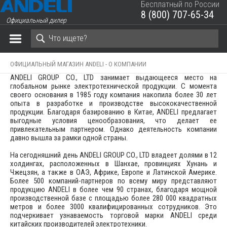
Бесплатный по России
8 (800) 707-65-34
Официальный дилер
ЗАКРЫТЬ КОРЗИНУ
ОФИЦИАЛЬНЫЙ МАГАЗИН ANDELI -
О КОМПАНИИ
ANDELI GROUP CO., LTD занимает выдающееся место на
глобальном рынке электротехнической продукции. С момента
своего основания в 1985 году компания накопила более 30 лет
опыта в разработке и производстве высококачественной
продукции. Благодаря базированию в Китае, ANDELI предлагает
выгодные условия ценообразования, что делает ее
привлекательным партнером. Однако деятельность компании
давно вышла за рамки одной страны.
На сегодняшний день ANDELI GROUP CO., LTD владеет долями в 12
холдингах, расположенных в Шанхае, провинциях Хунань и
Чжецзян, а также в ОАЭ, Африке, Европе и Латинской Америке.
Более 500 компаний-партнеров по всему миру представляют
продукцию ANDELI в более чем 90 странах, благодаря мощной
производственной базе с площадью более 280 000 квадратных
метров и более 3000 квалифицированных сотрудников. Это
подчеркивает узнаваемость торговой марки ANDELI среди
китайских производителей электротехники.