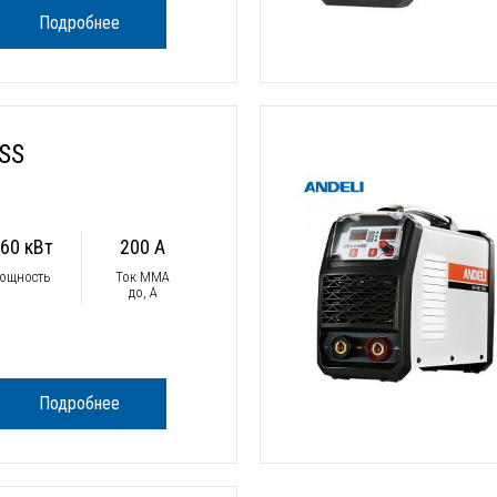
Подробнее
SS
.60 кВт
200 А
ощность
Ток ММА
до, А
Подробнее