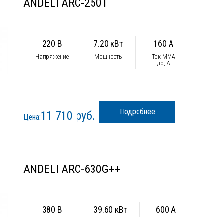
ANDELI ARC-250T
220 В
7.20 кВт
160 А
Напряжение
Мощность
Ток ММА
до, А
Подробнее
11 710 руб.
Цена:
ANDELI ARC-630G++
380 В
39.60 кВт
600 А