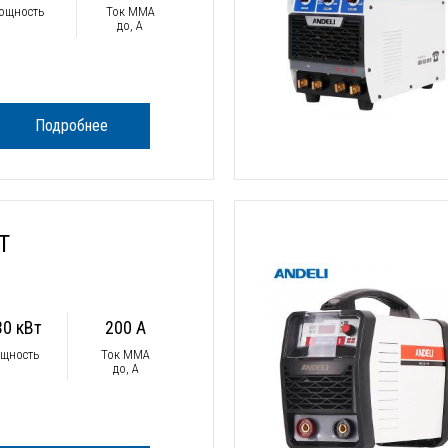
ощность
Ток ММА
до, А
Подробнее
T
30 кВт
200 А
щность
Ток ММА
до, А