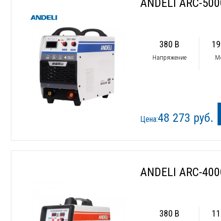
ANDELI ARC-50
380 В
19
Напряжение
М
48 273 руб.
Цена:
ANDELI ARC-40
380 В
11