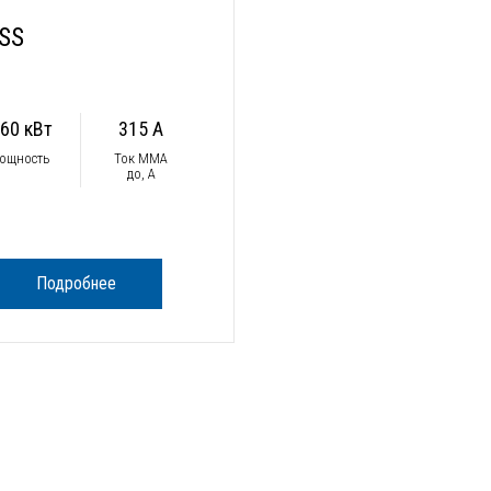
SS
.60 кВт
315 А
ощность
Ток ММА
до, А
Подробнее