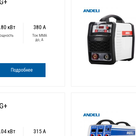
0G+
.80 кВт
380 А
ощность
Ток ММА
до, А
Подробнее
0G+
.04 кВт
315 А