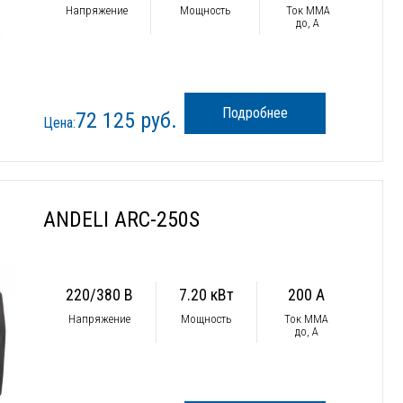
Напряжение
Мощность
Ток ММА
до, А
Подробнее
72 125 руб.
Цена:
ANDELI ARC-250S
220/380 В
7.20 кВт
200 А
Напряжение
Мощность
Ток ММА
до, А