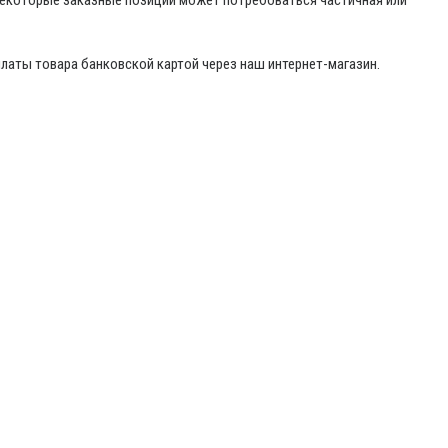
 некоторые заказные позиции может потребоваться частичная или
латы товара банковской картой через наш интернет-магазин.