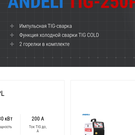
PL
80 кВт
200 А
щность
Ток TIG до,
А