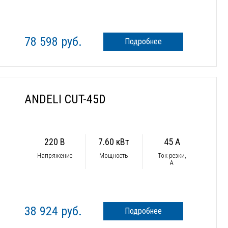
78 598 руб.
Подробнее
ANDELI CUT-45D
220 В
7.60 кВт
45 А
Напряжение
Мощность
Ток резки,
А
38 924 руб.
Подробнее