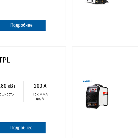
Подробнее
TPL
.80 кВт
200 А
ощность
Ток ММА
до, А
Подробнее