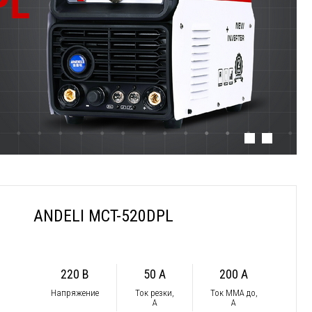
ANDELI MCT-520DPL
220 В
50 А
200 А
Напряжение
Ток резки,
Ток ММА до,
А
А