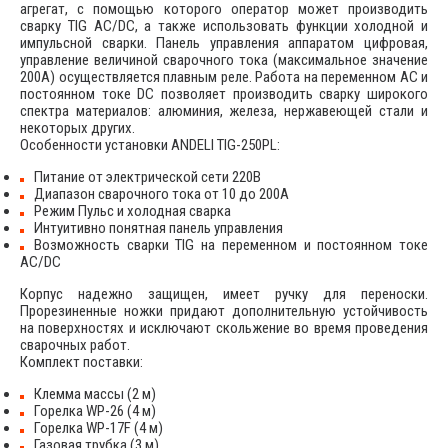
агрегат, с помощью которого оператор может производить
сварку TIG AC/DC, а также использовать функции холодной и
импульсной сварки. Панель управления аппаратом цифровая,
управление величиной сварочного тока (максимальное значение
200А) осуществляется плавным реле. Работа на переменном AC и
постоянном токе DC позволяет производить сварку широкого
спектра материалов: алюминия, железа, нержавеющей стали и
некоторых других.
Особенности установки ANDELI TIG-250PL:
Питание от электрической сети 220В
Диапазон сварочного тока от 10 до 200А
Режим Пульс и холодная сварка
Интуитивно понятная панель управления
Возможность сварки TIG на переменном и постоянном токе
AC/DC
Корпус надежно защищен, имеет ручку для переноски.
Прорезиненные ножки придают дополнительную устойчивость
на поверхностях и исключают скольжение во время проведения
сварочных работ.
Комплект поставки:
Клемма массы (2 м)
Горелка WP-26 (4 м)
Горелка WP-17F (4 м)
Газовая трубка (3 м)