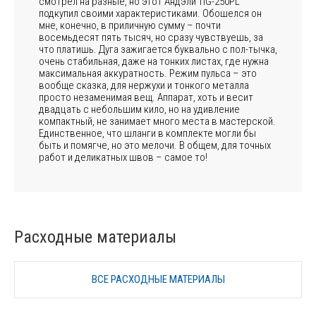
смотрел на разные, но этот Андэли TIG-250PL
подкупил своими характеристиками. Обошелся он
мне, конечно, в приличную сумму – почти
восемьдесят пять тысяч, но сразу чувствуешь, за
что платишь. Дуга зажигается буквально с пол-тычка,
очень стабильная, даже на тонких листах, где нужна
максимальная аккуратность. Режим пульса – это
вообще сказка, для нержухи и тонкого металла
просто незаменимая вещ. Аппарат, хоть и весит
двадцать с небольшим кило, но на удивление
компактный, не занимает много места в мастерской.
Единственное, что шланги в комплекте могли бы
быть и помягче, но это мелочи. В общем, для точных
работ и деликатных швов – самое то!
Расходные материалы
ВСЕ РАСХОДНЫЕ МАТЕРИАЛЫ