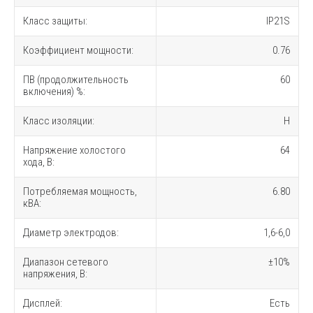
Класс защиты:
IP21S
Коэффициент мощности:
0.76
ПВ (продолжительность
60
включения) %:
Класс изоляции:
H
Напряжение холостого
64
хода, В:
Потребляемая мощность,
6.80
кВА:
Диаметр электродов:
1,6-6,0
Диапазон сетевого
±10%
напряжения, В:
Дисплей:
Есть