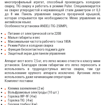
многопрофильный агрегат, способный производить холодную
сварку, TIG сварку и работать в режиме Pulse. Специализируется
на сварке углеродистой и нержавеющей стали диаметром от 0,3
до 8 мм. Панель управления закрыта прозрачной крышкой,
которая открывается при необходимости. Меню управления на
английском языке.
Особенности установки ANDELI TIG-250MPL:
Питание от электрической сети 220В
Малые габариты и вес
Максимальная частота рабочего тока 180А
Режим Pulse и холодная сварка
Функция бесконтактного поджига дуги
Защитный экран для панели управления
Аппарат вест всего 7,5 кг, его легко можно отнести к классу мини
установок. Благодаря своим габаритам его легко переносить и
использовать в труднодоступных местах сварки, там где
использование крупного аппарата исключено. Аргонник легко
использовать даже начинающим операторам.
Комплект поставки:
Клемма заземления (2 м)
Вольфрамовые электроды (10 шт.)
Горелка WP-9F (4 м)
Горелка TIG (4 м)
Газовая трубка (4 м)