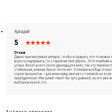
Аркадий
5
Отзыв:
Давно присматривал аппарат, чтобы и сварить что-то можно б
ворота подправить, то старый металл убрать. Этот комбайн ка
штука. Весит всего около двенадцати кило, так что перенести
стабильная, ровная, брызг почти нет. А плазма вообще огонь!
сорок процентов – для моих нужд хватает с головой, но если
переодически. Или шланг-пакет бы чуть длиннее, ну это уже 
выбором на все сто.