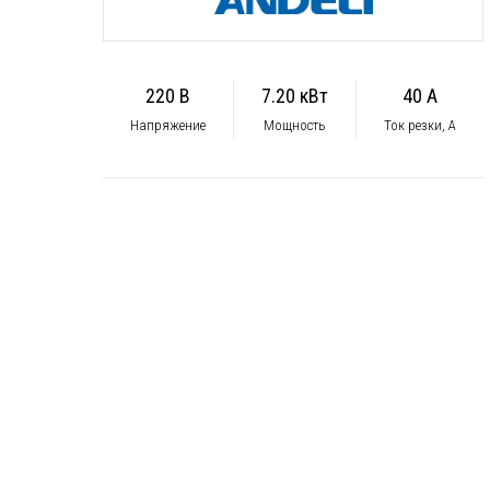
220 В
7.20 кВт
40 А
Напряжение
Мощность
Ток резки, А