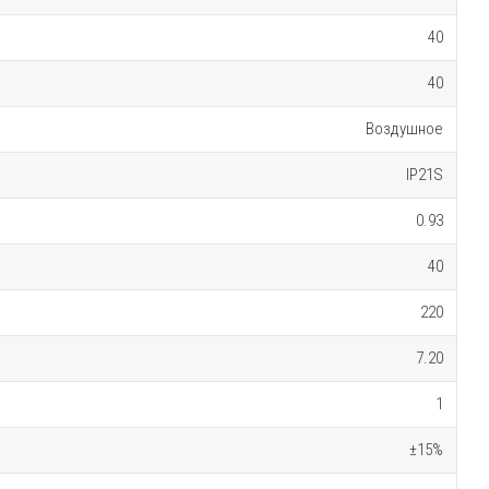
40
40
Воздушное
IP21S
0.93
40
220
7.20
1
±15%