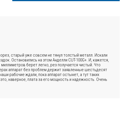
орез, старый уже совсем не тянул толстый металл. Искали
садок. Остановились на этом Анделли CUT-100G+. И, кажется,
и миллиметров берет легко, рез получается чистый. Что
перах аппарат без проблем держит заявленные шестьдесят
аши рабочие ждали, пока аппарат остынет, а тут таких
 это, наверное, плата за его мощность и надежность. Очень