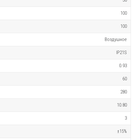
30
100
100
Воздушное
IP21S
0.93
60
280
10.80
3
±15%